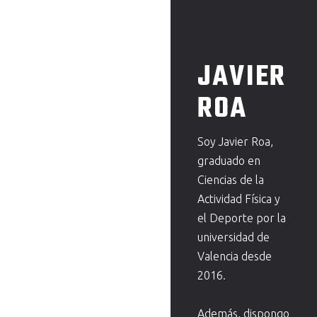
JAVIER
ROA
Soy Javier Roa,
graduado en
Ciencias de la
Actividad Física y
el Deporte por la
universidad de
Valencia desde
2016.
Además, dispongo